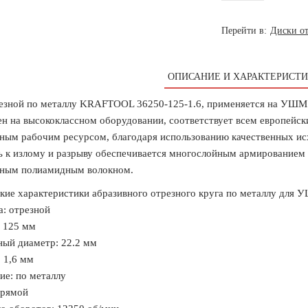
Перейти в:
Диски от
ОПИСАНИЕ И ХАРАКТЕРИСТИ
езной по металлу KRAFTOOL 36250-125-1.6, применяется на УШМ п
ен на высококлассном оборудовании, соответствует всем европейск
ным рабочим ресурсом, благодаря использованию качественных и
ь к излому и разрыву обеспечивается многослойным армированием
йным полиамидным волокном.
кие характеристики абразивного отрезного круга по металлу дл
а: отрезной
 125 мм
ый диаметр: 22.2 мм
 1,6 мм
ие: по металлу
прямой