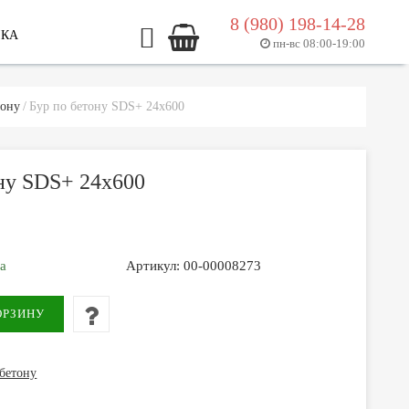
8 (980) 198-14-28
ЛКА
пн-вс 08:00-19:00
тону
Бур по бетону SDS+ 24х600
ну SDS+ 24х600
за
Артикул:
00-00008273
бетону