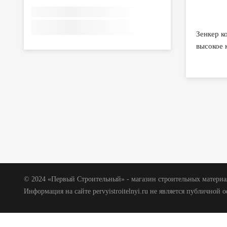
Зенкер к
высокое 
© 2024 «Первый Строительный» - магазин строительных материал
Информация на сайте pervyistroitelnyi.ru не является публичной 