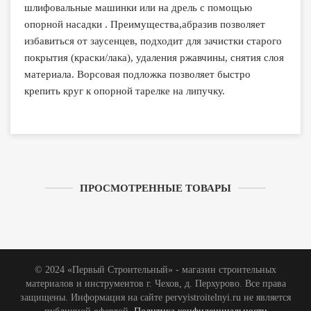
шлифовальные машинки или на дрель с помощью
опорной насадки . Преимущества,абразив позволяет
избавиться от заусенцев, подходит для зачистки старого
покрытия (краски/лака), удаления ржавчины, снятия слоя
материала. Ворсовая подложка позволяет быстро
крепить круг к опорной тарелке на липучку.
ПРОСМОТРЕННЫЕ ТОВАРЫ
© 2024 «Первый Строительный» - магазин строительных
материалов и инструментов г. Чехов, д. Перхурово. Все права
защищены. Информация на сайте pervyistroitelnyi.ru не является