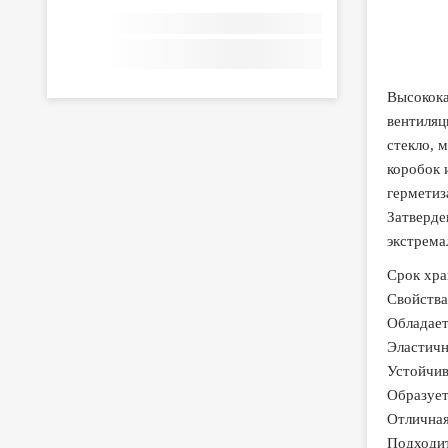
Высокока
вентиляц
стекло, 
коробок 
герметиз
Затверде
экстрема
Срок хра
Свойства
Обладает
Эластичн
Устойчив
Образует
Отличная
Подходит