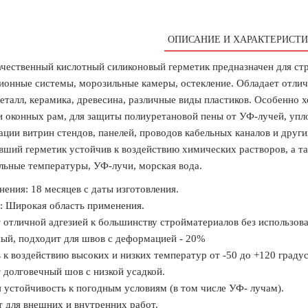
ОПИСАНИЕ И ХАРАКТЕРИСТИ
чественный кислотный силиконовый герметик предназначен для ст
ионные системы, морозильные камеры, остекление. Обладает отлич
металл, керамика, древесина, различные виды пластиков. Особенно
и оконных рам, для защиты полиуретановой пены от УФ-лучей, уп
ации витрин стендов, панелей, проводов кабельных каналов и други
вший герметик устойчив к воздействию химических растворов, а т
льные температуры, УФ-лучи, морская вода.
нения: 18 месяцев с даты изготовления.
: Широкая область применения.
 отличной адгезией к большинству стройматериалов без использова
ый, подходит для швов с деформацией - 20%
 к воздействию высоких и низких температур от -50 до +120 градус
 долговечный шов с низкой усадкой.
 устойчивость к погодным условиям (в том числе УФ- лучам).
 для внешних и внутренних работ.