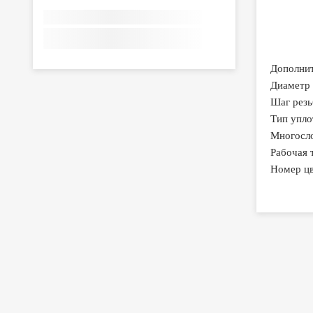
Дополнит
Диаметр 
Шаг резь
Тип упло
Многосло
Рабочая т
Номер цв