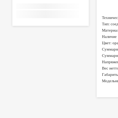
Техничес
Тип: сое
Материал
Наличие 
Цвет: ор
Суммарно
Суммарно
Напряжен
Вес нетто
Габариты
Модельн