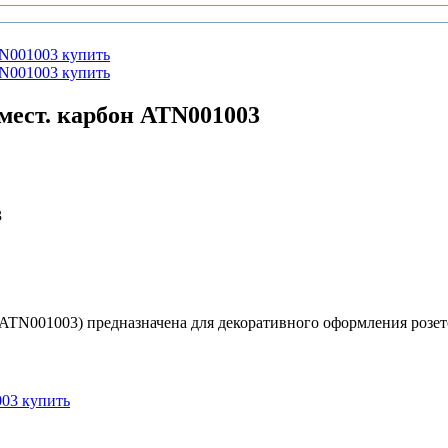
3 мест. карбон ATN001003
3
ул ATN001003) предназначена для декоративного оформления розе