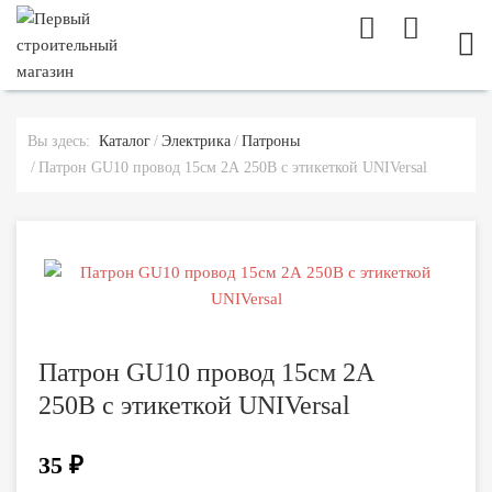
МОБ
Вы здесь:
Каталог
Электрика
Патроны
Патрон GU10 провод 15см 2А 250В c этикеткой UNIVersal
Патрон GU10 провод 15см 2А
250В c этикеткой UNIVersal
35 ₽