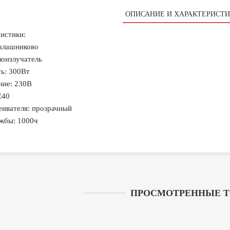
ОПИСАНИЕ И ХАРАКТЕРИСТИ
истики:
алашниково
лоизлучатель
ь: 300Вт
ние: 230В
Е40
еивателя: прозрачный
жбы: 1000ч
ПРОСМОТРЕННЫЕ 