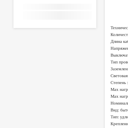
Техничес
Количест
Длина ка
Напряжен
Выключат
Тип пров
Заземлен
Световая
Степень 
Max нагр
Max нагру
Номиналь
Вид: быт
Тип: удл
Креплени