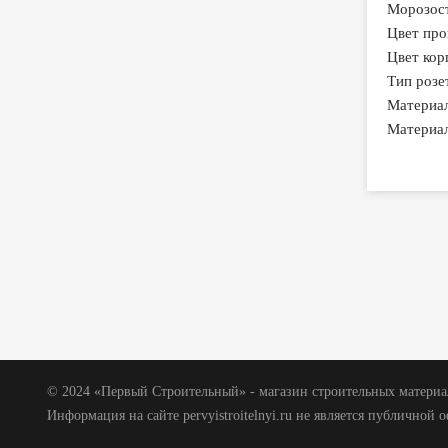
Морозост
Цвет про
Цвет кор
Тип розе
Материал
Материал
© 2024 «Первый Строительный» - магазин строительных материал
Информация на сайте pervyistroitelnyi.ru не является публичной 