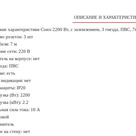
ОПИСАНИЕ И ХАРАКТЕРИСТИ
кие характеристики Союз 2200 Вт, с заземлением, 3 гнезда, ПВС, 
во розеток: 3 шт
беля: 7 м
ие сети: 220 В
ель на корпусе: нет
ода: ПВС
ие: есть
 индикация: нет
защиты: IP20
узка (Вт): 2200
зка (кВт): 2.2
ная сила тока: 10 А
овой
инитель
е на стену: нет