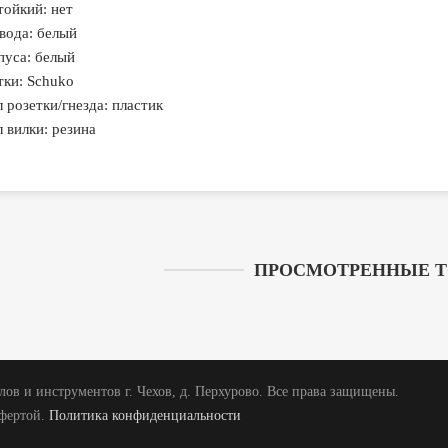
ойкий: нет
вода: белый
пуса: белый
тки: Schuko
 розетки/гнезда: пластик
 вилки: резина
ПРОСМОТРЕННЫЕ 
ов и инструментов г. Чехов, д. Перхурово. Все права защищены.
офертой.
Политика конфиденциальности