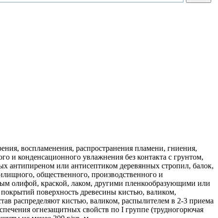
ия, воспламенения, распространения пламени, гниения,
ого и конденсационного увлажнения без контакта с грунтом,
ных антипиреном или антисептиком деревянных стропил, балок,
жилищного, общественного, производственного и
ытым олифой, краской, лаком, другими пленкообразующими или
 покрытий поверхность древесины кистью, валиком,
тав распределяют кистью, валиком, распылителем в 2-3 приема
еспечения огнезащитных свойств по I группе (трудногорючая