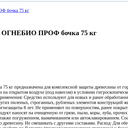
Ж ОГНЕБИО ПРОФ бочка 75 кг
кг предназначена для комплексной защиты древесины от горен
 на открытом воздухе (под навесом) в условиях гигроскопическ
применения: Средство используют для новых и ранее обработан
других пиленых, строганных, рубленых элементов конструкций 
 огнезащиты 8 лет. Не применяют по поверхностям, ранее покр
укт наносят на очищенную от грязи, пыли, коры, луба, прочих
а также погружением, вымачиванием или автоклавированием. Сос
 древесину. Не смешивать с другими составами. Расход: Для об