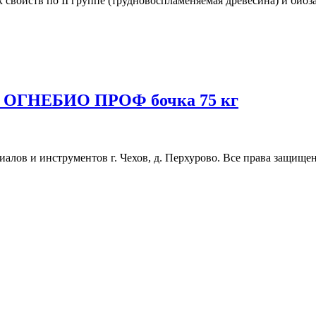
 свойств по II группе (трудновоспламеняемая древесина) и биоза
Ж ОГНЕБИО ПРОФ бочка 75 кг
ов и инструментов г. Чехов, д. Перхурово. Все права защищены. 