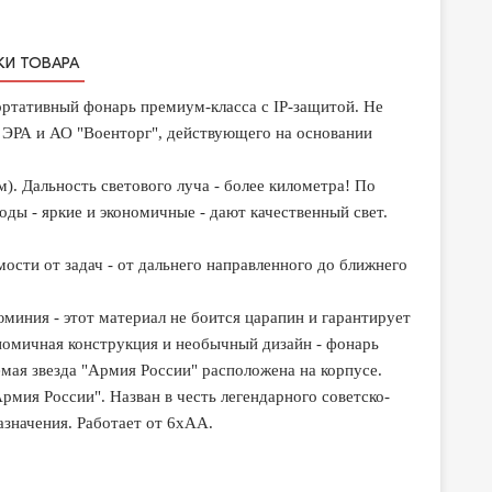
КИ ТОВАРА
ативный фонарь премиум-класса с IP-защитой. Не
и ЭРА и АО "Военторг", действующего на основании
. Дальность светового луча - более километра! По
ды - яркие и экономичные - дают качественный свет.
ости от задач - от дальнего направленного до ближнего
миния - этот материал не боится царапин и гарантирует
номичная конструкция и необычный дизайн - фонарь
мая звезда "Армия России" расположена на корпусе.
мия России". Назван в честь легендарного советско-
азначения. Работает от 6хAA.