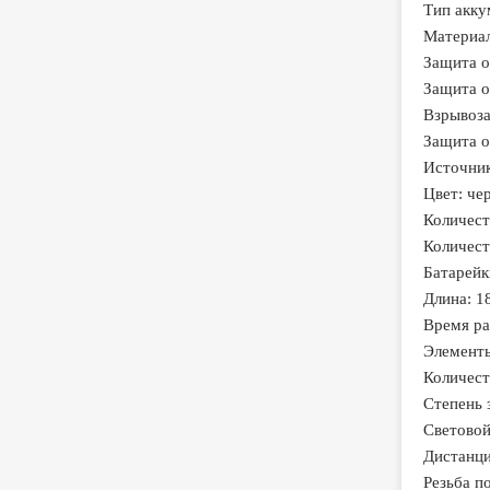
Тип акку
Материал
Защита о
Защита о
Взрывоза
Защита о
Источник
Цвет: че
Количест
Количест
Батарейк
Длина: 1
Время ра
Элементы
Количест
Степень 
Световой
Дистанци
Резьба п