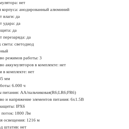
мулятора: нет
 корпуса: анодированный алюминий
т влаги: да
т удара: да
щита: да
т перезаряда: да
 света: светодиод
рный
во режимов работы: 3
во аккумуляторов в комплекте: нет
и в комплекте: нет
85 мм
боты: 6.000 ч
 питания: AA/пальчиковая(R6;LR6;FR6)
во и напряжение элементов питания: 6х1.5В
защиты: IPX6
 поток: 1800 Лм
я освещения: 1216 м
од штатив: нет