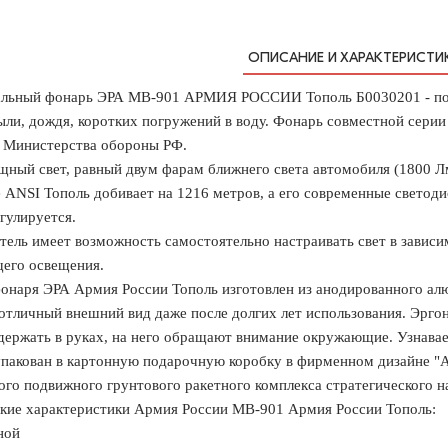
ОПИСАНИЕ И ХАРАКТЕРИСТИ
льный фонарь ЭРА MB-901 АРМИЯ РОССИИ Тополь Б0030201 - порт
ыли, дождя, коротких погружений в воду. Фонарь совместной сери
 Министерства обороны РФ.
ный свет, равный двум фарам ближнего света автомобиля (1800 Лм)
 ANSI Тополь добивает на 1216 метров, а его современные светодио
гулируется.
тель имеет возможность самостоятельно настраивать свет в зависим
его освещения.
онаря ЭРА Армия России Тополь изготовлен из анодированного алю
отличный внешний вид даже после долгих лет использования. Эрго
держать в руках, на него обращают внимание окружающие. Узнавае
пакован в картонную подарочную коробку в фирменном дизайне "Ар
ого подвижного грунтового ракетного комплекса стратегического н
кие характеристики Армия России MB-901 Армия России Тополь:
ной