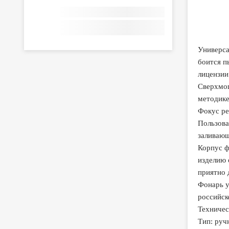
Универса
боится п
лицензии
Сверхмощ
методике
Фокус ре
Пользова
заливающ
Корпус ф
изделию 
приятно 
Фонарь у
российск
Техничес
Тип: руч