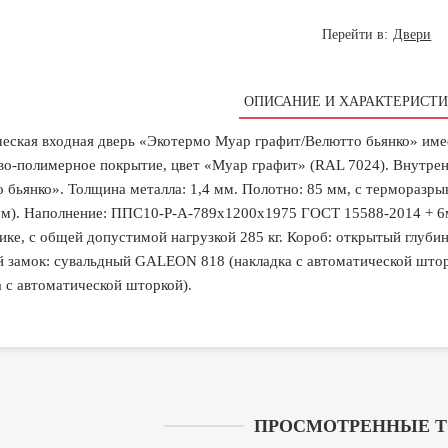
Перейти в:
Двери
ОПИСАНИЕ И ХАРАКТЕРИСТИ
еская входная дверь «Экотермо Муар графит/Велютто бьянко» име
о-полимерное покрытие, цвет «Муар графит» (RAL 7024). Внутрен
 бьянко». Толщина металла: 1,4 мм. Полотно: 85 мм, с терморазры
). Наполнение: ППС10-Р-А-789х1200х1975 ГОСТ 15588-2014 + 6мм
ке, с общей допустимой нагрузкой 285 кг. Короб: открытый глубин
 замок: сувальдный GALEON 818 (накладка с автоматической што
а с автоматической шторкой).
ПРОСМОТРЕННЫЕ 