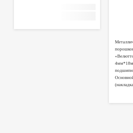
Металлич
порошков
«Велютто
4мм*18мм
подшипни
Основной
(накладк